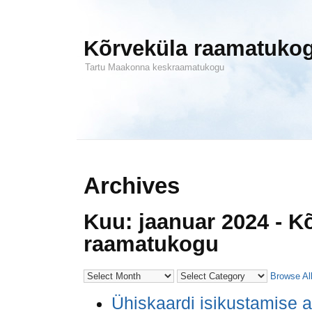
Kõrveküla raamatuko
Tartu Maakonna keskraamatukogu
Archives
Kuu: jaanuar 2024 - K
raamatukogu
Browse Al
Ühiskaardi isikustamise a