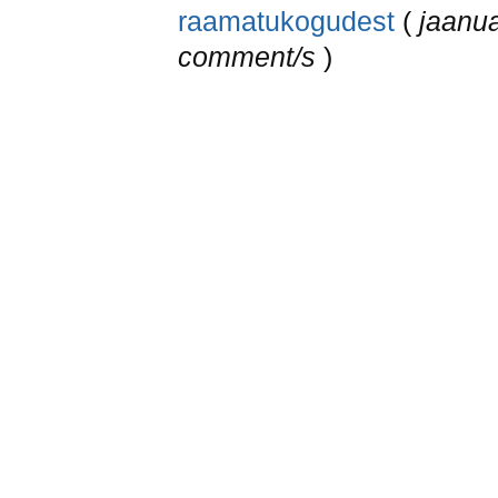
raamatukogudest
(
jaanua
comment/s
)