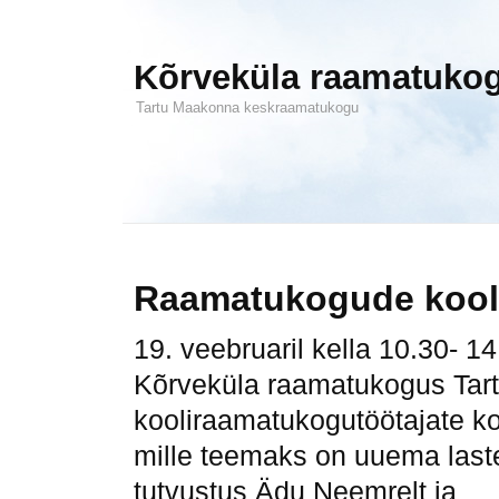
Kõrveküla raamatuko
Tartu Maakonna keskraamatukogu
Raamatukogude kool
19. veebruaril kella 10.30- 1
Kõrveküla raamatukogus Tart
kooliraamatukogutöötajate ko
mille teemaks on uuema last
tutvustus Ädu Neemrelt ja