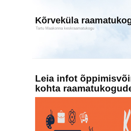
Kõrveküla raamatuko
Tartu Maakonna keskraamatukogu
Leia infot õppimisvõ
kohta raamatukogude