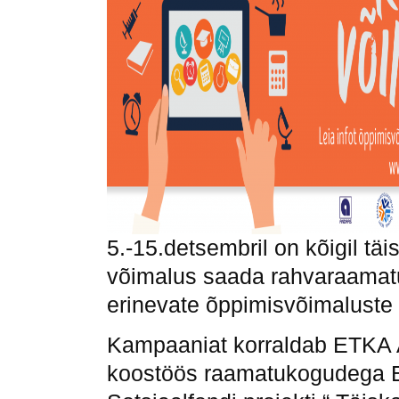
5.-15.detsembril on kõigil tä
võimalus saada rahvaraamat
erinevate õppimisvõimaluste 
Kampaaniat korraldab ETKA
koostöös raamatukogudega 