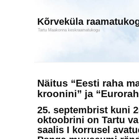
Kõrveküla raamatuko
Tartu Maakonna keskraamatukogu
Näitus “Eesti raha m
kroonini” ja “Eurora
25. septembrist kuni 2
oktoobrini on Tartu va
saalis I korrusel avatu